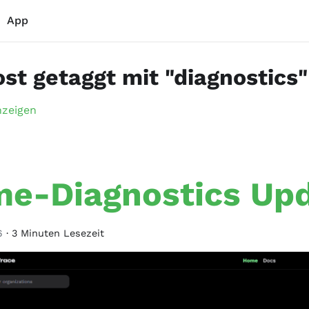
App
ost getaggt mit "diagnostics"
nzeigen
e-Diagnostics Up
6
·
3 Minuten Lesezeit